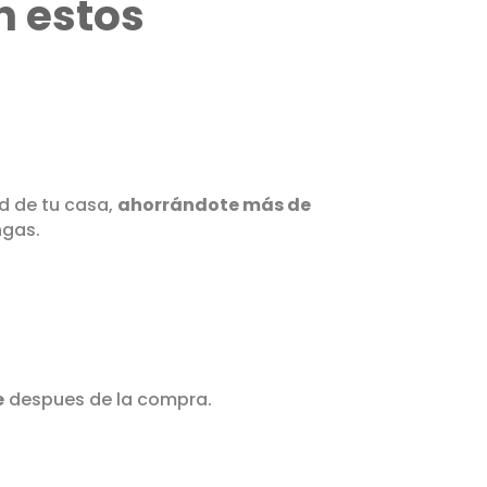
n estos
d de tu casa,
ahorrándote más de
ngas.
e
despues de la compra.