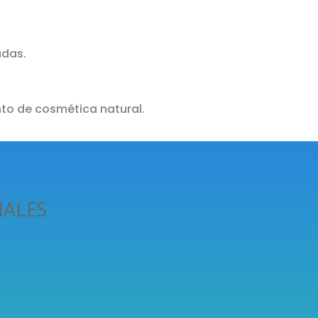
udas.
ento de cosmética natural.
NALES