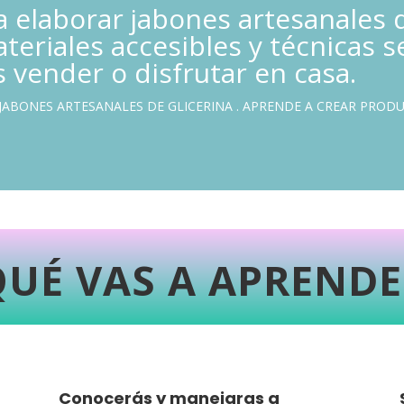
 elaborar jabones artesanales d
ateriales accesibles y técnicas s
vender o disfrutar en casa.
JABONES ARTESANALES DE GLICERINA . APRENDE A CREAR PRO
QUÉ VAS A APRENDE
Conocerás y manejaras a