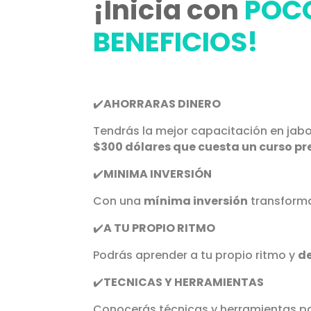
¡Inicia con
POCO
BENEFICIOS!
✔️
AHORRARAS DINERO
Tendrás la mejor capacitación en jab
$300 dólares que cuesta un curso pr
✔️
MINIMA INVERSIÓN
Con una
mínima inversión
transforma
✔️
A TU PROPIO RITMO
Podrás aprender a tu propio ritmo y
de
✔️
TECNICAS Y HERRAMIENTAS
Conocerás técnicas y herramientas pa