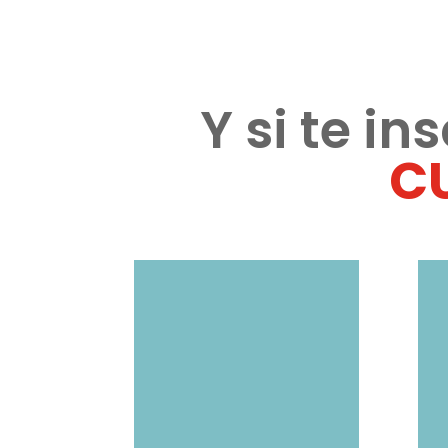
Y si te in
C