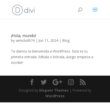
¡Hola, mundo!
by
aeniclud974
|
Jun 11, 2024
|
Blog
Te damos la bienvenida a WordPress. Esta es tu
primera entrada. Edítala o bórrala, ¡luego empieza a
escribir!
Designed by
Elegant Themes
| Powered by
WordPress